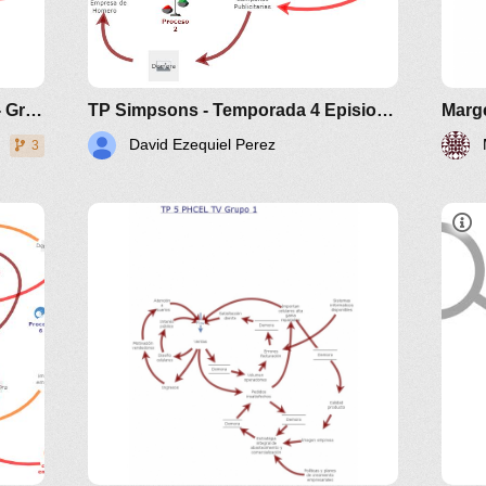
Límite de Crecimiento Cable TV - Grupo 7
TP Simpsons - Temporada 4 Episiodio 8 - "Sr. Quitanieves"
David Ezequiel Perez
3