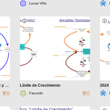
Lucas Viña
TPO NANOMEDICINA - Lim. Crec y Despl. Carga
Límite de Crecimiento
Facundo
5
7