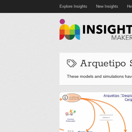
Explore Insights
New Insights
He
Arquetipo 
These models and simulations hav