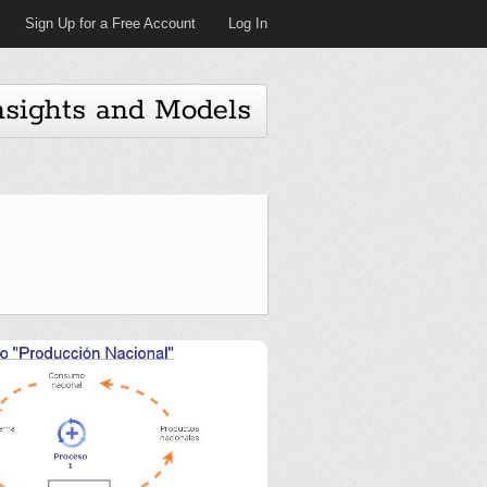
Sign Up for a Free Account
Log In
nsights and Models